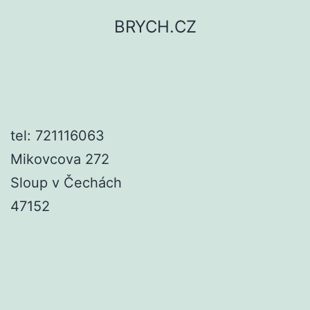
Přejít
BRYCH.CZ
k
obsahu
tel: 721116063
Mikovcova 272
Sloup v Čechách
47152